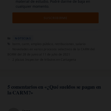
material de estudio. Podré darme de baja en
cualquier momento.
SUSCRIBIRME
Categorías
NOTICIAS
Etiquetas
borm
,
carm
,
empleo público
,
retribuciones
,
salario
Novedades en varios procesos selectivos de la CARM del
BORM del 28 de junio al 11 de julio de 2021
2 plazas Inspector de tributos en Cartagena
5 comentarios en «¿Qué sueldos se pagan en
la CARM?»