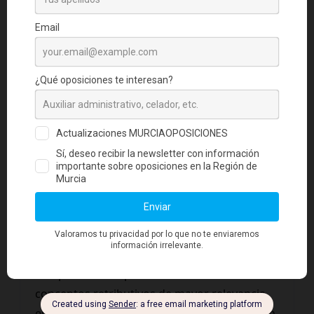
puesto con un nivel de complemento de
destino y, a medida que va progresando en
su carrera, va ascendiendo escalones del
nivel de complemento de destino y cobrando
más. Se cobra en doce mensualidades y dos
pagas extraordinarias.
Complemento específico
Existe un
complemento que atiende a las
circunstancias específicas del puesto a
desarrollar
, tales como la complejidad o la
responsabilidad. Precisamente por ello, se
denomina complemento específico. El
complemento específico es uno de los
conceptos retributivos de mayor relevancia
en puestos de especial responsabilidad. Si un