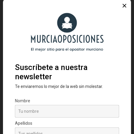
retribuciones básicas. En este caso, se
retribuye al funcionario fundamentalmente
por características
ligadas a su puesto
concreto de trabajo y a la labor realizada
.
En primer lugar, cada funcionario tiene
asignado un nivel de complemento de
destino. El complemento de destino está
ligado a un escalón que va asignado al puesto
concreto en el que está prestando sus
servicios. En general,
a mayor complejidad y
responsabilidad del puesto, mayor será el
complemento de destino
. El complemento
de destino pretende introducir la idea de
carrera. El funcionario comienza su carrera
en el cuerpo concreto al que pertenece en un