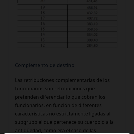
Complemento de destino
Las retribuciones complementarias de los
funcionarios son retribuciones que
pretenden diferenciar lo que cobran los
funcionarios, en función de diferentes
características no estrictamente ligadas al
subgrupo al que pertenece su cuerpo o a la
antigüedad, como era el caso de las