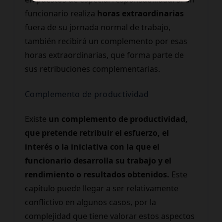
funcionario realiza
horas extraordinarias
fuera de su jornada normal de trabajo,
también recibirá un complemento por esas
horas extraordinarias, que forma parte de
sus retribuciones complementarias.
Complemento de productividad
Existe
un complemento de productividad,
que pretende retribuir el esfuerzo, el
interés o la iniciativa con la que el
funcionario desarrolla su trabajo y el
rendimiento o resultados obtenidos.
Este
capítulo puede llegar a ser relativamente
conflictivo en algunos casos, por la
complejidad que tiene valorar estos aspectos