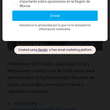
El Ministerio de Inclusión, Seguridad Social y
Migraciones convocó más de 3.000 plazas para
Administrativo (C1) y Gestión (A2). Resumen de
plazas, acceso libre, promoción interna y
requisitos principales.
Categorías
,
OPOSICIONES
ADMINISTRACIÓN GENERAL DEL ESTADO