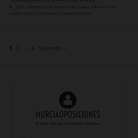
Etiquetas
2024
,
Administración General del Estado
,
administrativo
,
empleo público
,
Oposiciones
,
seguridad social
Página
Página
Página
1
2
…
8
Siguiente
→