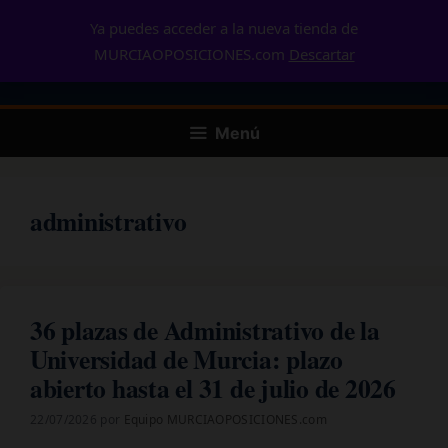
Saltar
Ya puedes acceder a la nueva tienda de
MURCIAOPOSICIONES
.com
al
MURCIAOPOSICIONES.com
Descartar
contenido
Material de ayuda al estudio
Menú
administrativo
36 plazas de Administrativo de la
Universidad de Murcia: plazo
abierto hasta el 31 de julio de 2026
22/07/2026
por
Equipo MURCIAOPOSICIONES.com