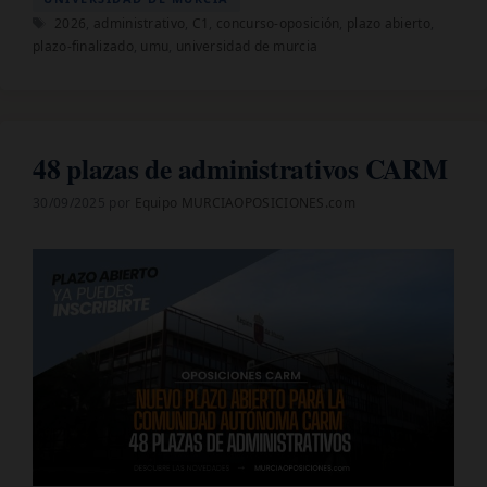
Etiquetas
2026
,
administrativo
,
C1
,
concurso-oposición
,
plazo abierto
,
plazo-finalizado
,
umu
,
universidad de murcia
48 plazas de administrativos CARM
30/09/2025
por
Equipo MURCIAOPOSICIONES.com