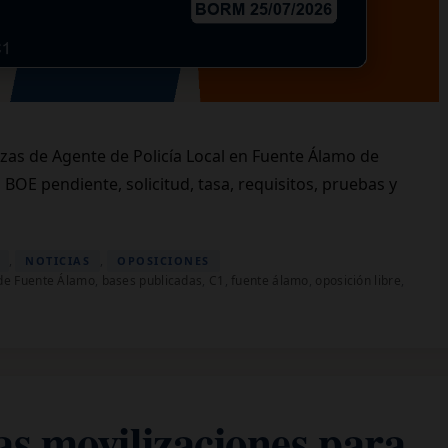
lazas de Agente de Policía Local en Fuente Álamo de
BOE pendiente, solicitud, tasa, requisitos, pruebas y
,
,
NOTICIAS
OPOSICIONES
de Fuente Álamo
,
bases publicadas
,
C1
,
fuente álamo
,
oposición libre
,
s movilizaciones para