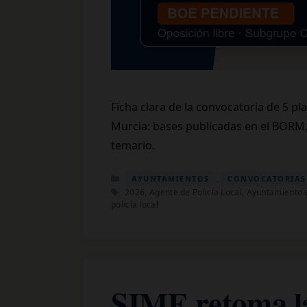
Ficha clara de la convocatoria de 5 p
Murcia: bases publicadas en el BORM, 
temario.
Categorías
,
AYUNTAMIENTOS
CONVOCATORIAS
Etiquetas
2026
,
Agente de Policía Local
,
Ayuntamiento 
policía local
SIME retoma la