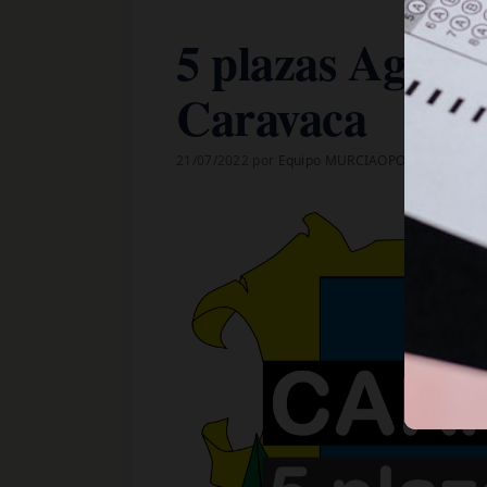
5 plazas Agente
Caravaca
21/07/2022
por
Equipo MURCIAOPOSICIONES.c