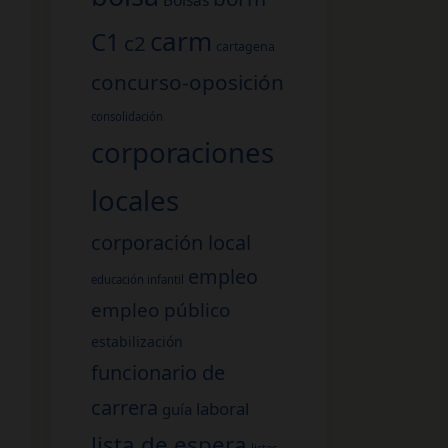
Bolsas
carm
C1
c2
cartagena
concurso-oposición
consolidación
corporaciones
locales
corporación local
empleo
educación infantil
empleo público
estabilización
funcionario de
carrera
laboral
guía
lista de espera