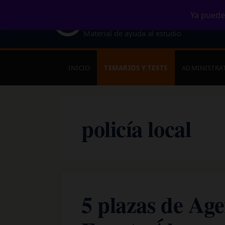
Saltar
MURCIAOPOSI
Ya puede
al
Material de ayuda al estudio
contenido
INICIO
TEMARIOS Y TESTS
ADMINISTRA
policía local
5 plazas de Age