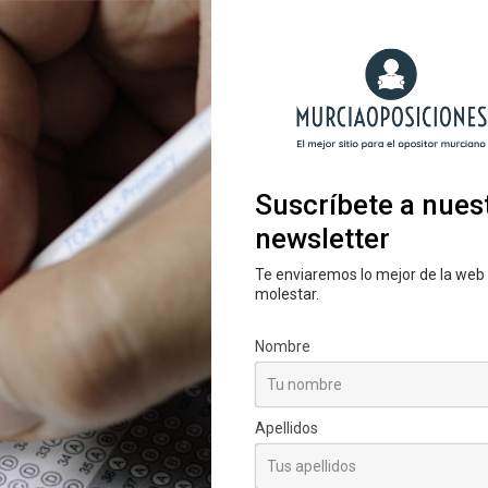
 Glorieta para exigir la estabilización de todo el
yuntamiento de Murcia
licía local
,
protesta
,
sime