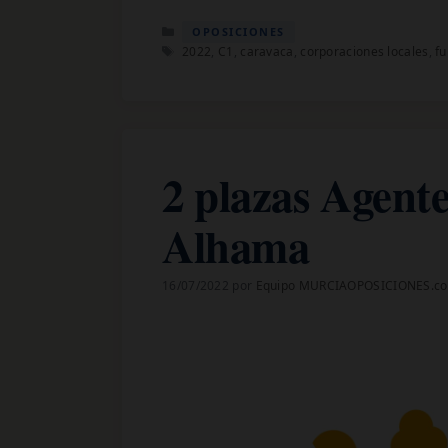
Categorías
OPOSICIONES
Etiquetas
2022
,
C1
,
caravaca
,
corporaciones locales
,
fu
2 plazas Agente
Alhama
16/07/2022
por
Equipo MURCIAOPOSICIONES.c