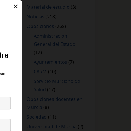
Material de estudio
(3)
Noticias
(218)
Oposiciones
(268)
Administración
General del Estado
(12)
Ayuntamientos
(7)
CARM
(10)
Servicio Murciano de
Salud
(17)
Oposiciones docentes en
Murcia
(8)
Sociedad
(11)
Universidad de Murcia
(2)