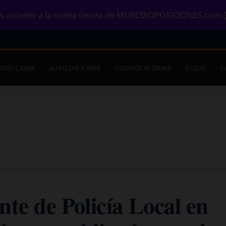
CIONES
.com
s acceder a la nueva tienda de MURCIAOPOSICIONES.com
TIVO CARM
AUXILIAR CARM
CONVOCATORIAS
GUÍAS
C
nte de Policía Local en