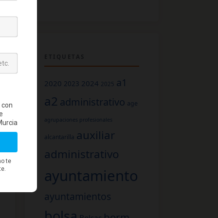
ETIQUETAS
a1
2020
2024
2023
2025
a2
administrativo
age
agrupaciones profesionales
auxiliar
alcantarilla
administrativo
ayuntamiento
ayuntamientos
bolsa
borm